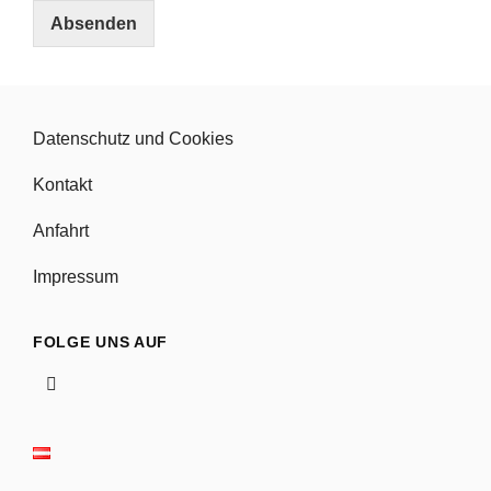
e
Absenden
r
s
t
ä
n
Datenschutz und Cookies
d
n
Kontakt
i
s
Anfahrt
*
Impressum
FOLGE UNS AUF
Folge
uns
auf
Facebook