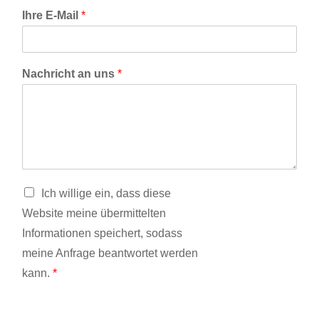
Ihre E-Mail
*
Nachricht an uns
*
D
Ich willige ein, dass diese
S
Website meine übermittelten
G
V
Informationen speichert, sodass
O
meine Anfrage beantwortet werden
-
kann.
*
E
i
n
v